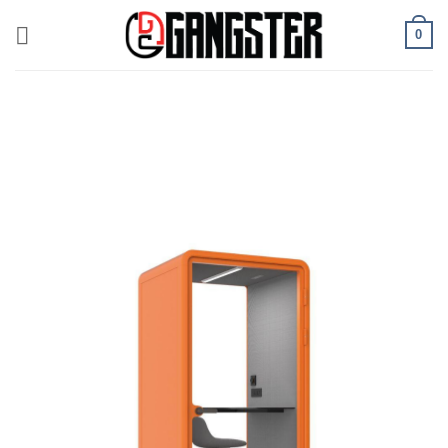
ข้าม
0
ไป
ยัง
เนื้อหา