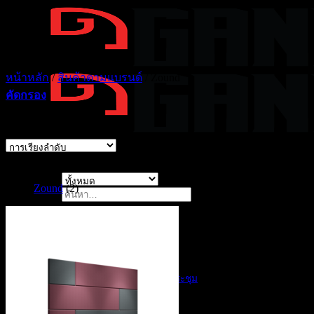
ข้าม
ไป
ยัง
เนื้อหา
หน้าหลัก
/
สินค้าตามแบรนด์
/
Zound
คัดกรอง
Showing all 2 results
แบรนด์
Zound
(2)
ค้นหา:
Solutions ของเรา
สินค้าตาม Solutions
AI Products
AI Customer Service
AI สรุปรายงานการประชุม
CCTV
Display Solutions
Digital Signage