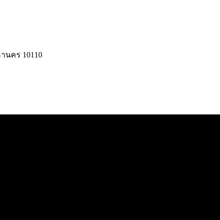
มหานคร 10110
© 2025 UC Gangster. All rights reserved.