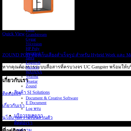
สินค้าตามแบรนด์
Adobe
Astrogate
Avaya
Aver
Cisco
Foxit
Quick View
Grandstream
Gygar
Meeting Rooms
Hikvision
HP Poly
Instadesk
ZOUND POD ห้องเก็บเสียงสำเร็จรูป สำหรับ Hybrid Work และ Mo
Jabra
Logitech
หากคุณต้องการระบบสื่อสารที่ครบวงจร UC Gangster พร้อมให้บร
Maxhub
WAJANA
Yealink
เกี่ยวกับเรา
Yeastar
Zound
สินค้า SI Solutions
ติดต่อเรา
Document & Creative Software
E Document
เกี่ยวกับเรา
Log พรบ
บริการของเรา
นโยบายความเป็นส่วนตัว
ติดต่อเรา
บทความ
ที่อยู่ติดต่อ