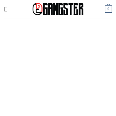
ข้าม
0
ไป
ยัง
เนื้อหา