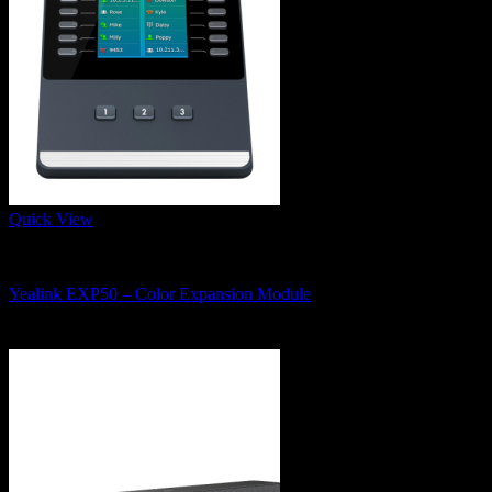
Quick View
IP Phone, Conference Phone and Wifi Phone
Yealink EXP50 – Color Expansion Module
3,980
฿