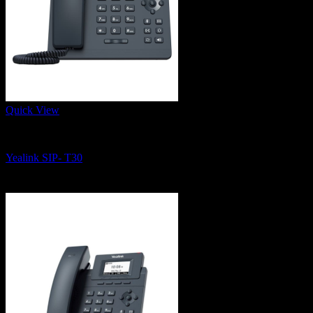
Quick View
IP Phone, Conference Phone and Wifi Phone
Yealink SIP- T30
1,500
฿