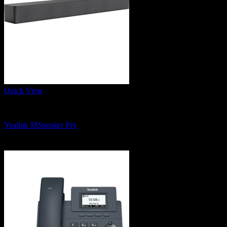
Quick View
Speakerphones and Soundbar
Yealink MSpeaker Pro
11,500
฿