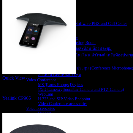
Interactive Monitor
Video Wall LED
IP Network PA System
IP-PBX Solutions
IP-PBX, Cloud PBX, Software PBX and Call Center
VoIP Gateways
Meeting Rooms
Booking Meeting Room
New and Renovate Meeting Room
แก้ปัญหาเสียงก้อง เสียงสะท้อน ห้องประชุม
Sound Systems(ชุด Mixer ไมโครโฟน ลำโพงสำหรับห้องประชุ
ชุดมิกเซอร์ (Mixer)
ไมโครโฟนสำหรับห้องประชุม (Conference Microphone
ลำโพงสำหรับห้องประชุม
Quick View
Video Conference
MS Teams Rooms Devices
IP Phone, Conference Phone and Wifi Phone
USB Camera (Soundbar Camera and PTZ Camera)
WebCam
Yealink CP965
H.323 and SIP Video Endpoint
Video Conference accessories
Voice accessories
28,000
฿
Headset
Speakerphones and Soundbar
IP Phone, Conference Phone and Wifi Phone
Wireless Present