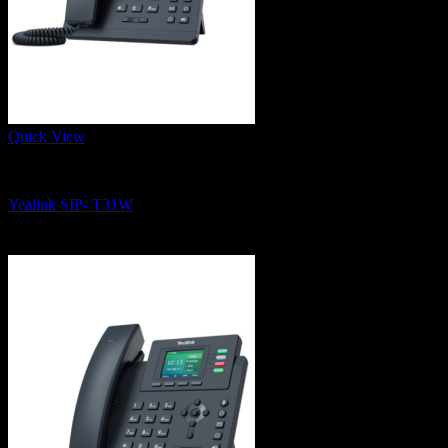
Quick View
IP Phone, Conference Phone and Wifi Phone
Yealink SIP- T31W
2,600
฿