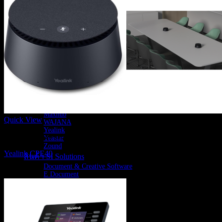
สินค้าตามแบรนด์
Adobe
Astrogate
Avaya
Aver
Cisco
Foxit
Grandstream
Gygar
Hikvision
HP Poly
Instadesk
Jabra
Logitech
Maxhub
Quick View
WAJANA
Yealink
Speakerphones and Soundbar
Yeastar
Zound
Yealink CPE40
สินค้า SI Solutions
Document & Creative Software
10,900
฿
E Document
Log พรบ
บริการของเรา
ติดต่อเรา
บทความ