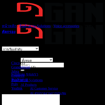
ข้าม
ไป
ยัง
เนื้อหา
หน้าหลัก
/
สินค้าตาม Solutions
/
Voice accessories
/
หน้า 4
คัดกรอง
Showing 37–48 of 81 results
แบรนด์
Cisco
(1)
ค้นหา:
Grandstream
(4)
Jabra
(11)
Solutions ของเรา
Logitech
(2)
MAXHUB
(2)
สินค้าตาม Solutions
Poly
(8)
AI Products
Yealink
(51)
AI Customer Service
AI สรุปรายงานการประชุม
CCTV
Display Solutions
Digital Signage