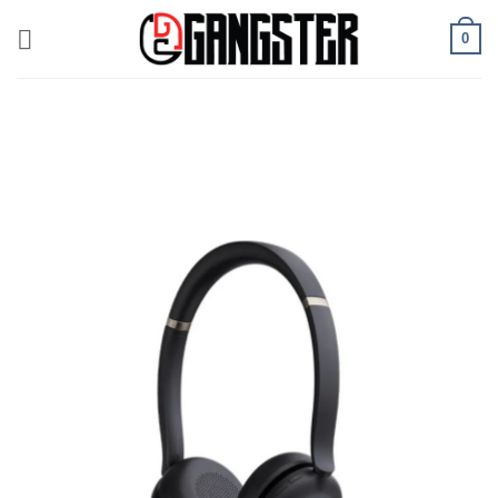
ข้าม
0
ไป
ยัง
เนื้อหา