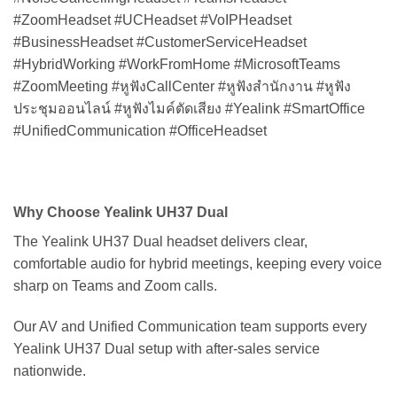
#ZoomHeadset #UCHeadset #VoIPHeadset
#BusinessHeadset #CustomerServiceHeadset
#HybridWorking #WorkFromHome #MicrosoftTeams
#ZoomMeeting #หูฟังCallCenter #หูฟังสำนักงาน #หูฟัง
ประชุมออนไลน์ #หูฟังไมค์ตัดเสียง #Yealink #SmartOffice
#UnifiedCommunication #OfficeHeadset
Why Choose Yealink UH37 Dual
The Yealink UH37 Dual headset delivers clear,
comfortable audio for hybrid meetings, keeping every voice
sharp on Teams and Zoom calls.
Our AV and Unified Communication team supports every
Yealink UH37 Dual setup with after-sales service
nationwide.