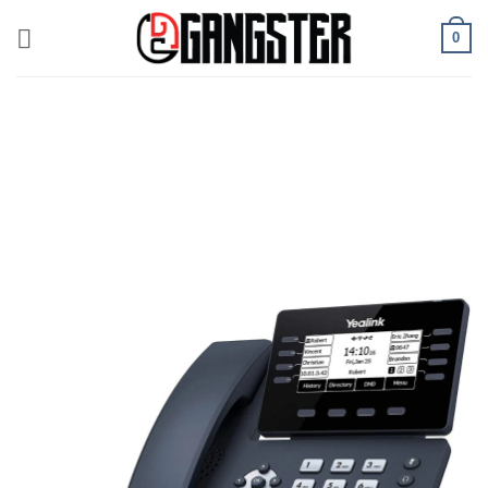
ข้าม
0
ไป
ยัง
เนื้อหา