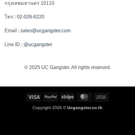
กรุงเทพมหานคร 10110
โทร :
02-026-6220
Email :
sales@ucgangster.com
Line ID :
@ucgangster
© 2025 UC Gangster. All rights reserved.
Visa
PayPal
Stripe
MasterCard
Cash
On
Copyright 2026 ©
Ucgangster.co.th
Delivery