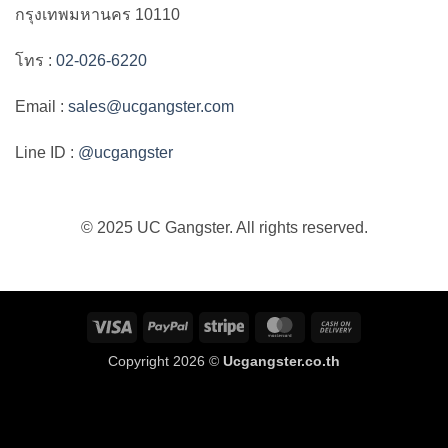
กรุงเทพมหานคร 10110
โทร :
02-026-6220
Email :
sales@ucgangster.com
Line ID :
@ucgangster
© 2025 UC Gangster. All rights reserved.
Visa
PayPal
Stripe
MasterCard
Cash
On
Copyright 2026 ©
Ucgangster.co.th
Delivery