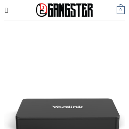
ข้าม
0
ไป
ยัง
เนื้อหา