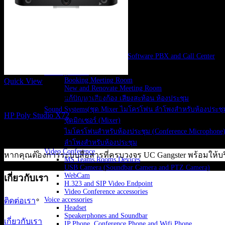
Display Solutions
Digital Signage
Interactive Monitor
Video Wall LED
IP Network PA System
IP-PBX Solutions
IP-PBX, Cloud PBX, Software PBX and Call Center
VoIP Gateways
Meeting Rooms
Booking Meeting Room
Quick View
New and Renovate Meeting Room
H.323 and SIP Video Endpoint
แก้ปัญหาเสียงก้อง เสียงสะท้อน ห้องประชุม
Sound Systems(ชุด Mixer ไมโครโฟน ลำโพงสำหรับห้องประชุ
HP Poly Studio X72
ชุดมิกเซอร์ (Mixer)
ไมโครโฟนสำหรับห้องประชุม (Conference Microphone
242,300
฿
ลำโพงสำหรับห้องประชุม
Video Conference
หากคุณต้องการระบบสื่อสารที่ครบวงจร UC Gangster พร้อมให้บร
MS Teams Rooms Devices
USB Camera (Soundbar Camera and PTZ Camera)
WebCam
เกี่ยวกับเรา
H.323 and SIP Video Endpoint
Video Conference accessories
Voice accessories
ติดต่อเรา
Headset
Speakerphones and Soundbar
เกี่ยวกับเรา
IP Phone, Conference Phone and Wifi Phone