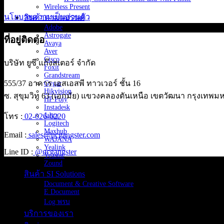
Wireless Present
นโยบายความเป็นส่วนตัว
สินค้าตามแบรนด์
Adobe
Astrogate
ที่อยู่ติดต่อ
Avaya
Aver
Cisco
บริษัท ยูซี แก๊งสเตอร์ จำกัด
Foxit
Grandstream
555/37 อาคาร เอสเอสพี ทาวเวอร์ ชั้น 16
Gygar
Hikvision
ซ. สุขุมวิท 63 (เอกมัย) แขวงคลองตันเหนือ เขตวัฒนา กรุงเทพ
HP Poly
Instadesk
Jabra
โทร :
02-026-6220
Logitech
Maxhub
Email :
sales@ucgangster.com
WAJANA
Yealink
Line ID :
@ucgangster
Yeastar
Zound
สินค้า SI Solutions
Document & Creative Software
E Document
Log พรบ
บริการของเรา