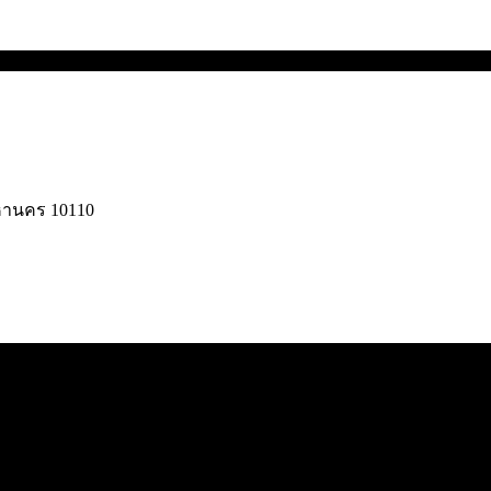
มหานคร 10110
© 2025 UC Gangster. All rights reserved.