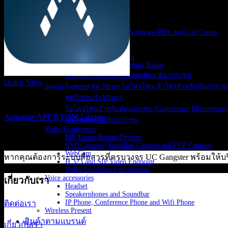
Video Wall LED
IP Network PA System
IP-PBX Solutions
IP-PBX, Cloud PBX, Software PBX and Call Center
VoIP Gateways
Meeting Rooms
Booking Meeting Room
New and Renovate Meeting Room
แก้ปัญหาเสียงก้อง เสียงสะท้อน ห้องประชุม
Quick View
Sound Systems(ชุด Mixer ไมโครโฟน ลำโพงสำหรับห้องประชุ
ชุดมิกเซอร์ (Mixer)
Astrogate
ไมโครโฟนสำหรับห้องประชุม (Conference Microphone
Astrogate APP BYOM License
ลำโพงสำหรับห้องประชุม
Video Conference
6,700
฿
MS Teams Rooms Devices
USB Camera (Soundbar Camera and PTZ Camera)
WebCam
หากคุณต้องการระบบสื่อสารที่ครบวงจร UC Gangster พร้อมให้บร
H.323 and SIP Video Endpoint
Video Conference accessories
Voice accessories
เกี่ยวกับเรา
Headset
Speakerphones and Soundbar
IP Phone, Conference Phone and Wifi Phone
ติดต่อเรา
Wireless Present
สินค้าตามแบรนด์
เกี่ยวกับเรา