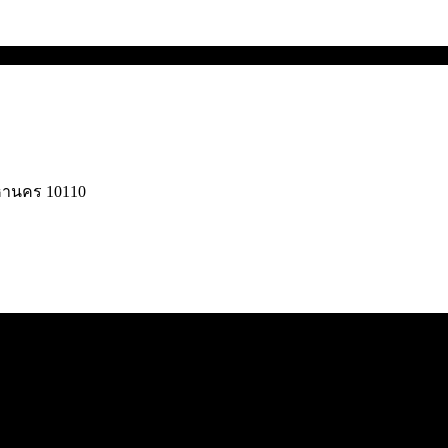
มหานคร 10110
© 2025 UC Gangster. All rights reserved.