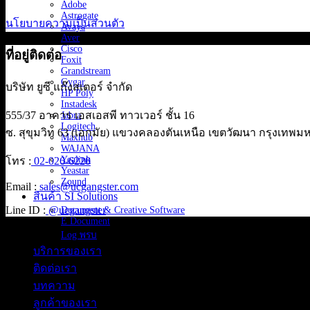
Adobe
Astrogate
นโยบายความเป็นส่วนตัว
Avaya
Aver
Cisco
ที่อยู่ติดต่อ
Foxit
Grandstream
Gygar
บริษัท ยูซี แก๊งสเตอร์ จำกัด
HP Poly
Instadesk
555/37 อาคาร เอสเอสพี ทาวเวอร์ ชั้น 16
Jabra
Logitech
ซ. สุขุมวิท 63 (เอกมัย) แขวงคลองตันเหนือ เขตวัฒนา กรุงเทพ
Maxhub
WAJANA
Yealink
โทร :
02-026-6220
Yeastar
Zound
Email :
sales@ucgangster.com
สินค้า SI Solutions
Line ID :
@ucgangster
Document & Creative Software
E Document
Log พรบ
บริการของเรา
ติดต่อเรา
บทความ
ลูกค้าของเรา