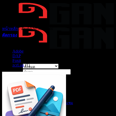
ข้าม
ไป
ยัง
เนื้อหา
หน้าหลัก
/
สินค้า SI Solutions
คัดกรอง
แบรนด์
Adobe
(10)
DAP
(1)
Foxit
(6)
zcrLog
(1)
ค้นหา:
Solutions ของเรา
สินค้าตาม Solutions
AI Products
AI Customer Service
AI สรุปรายงานการประชุม
CCTV
Display Solutions
Digital Signage