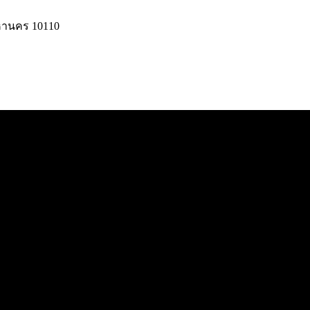
มหานคร 10110
© 2025 UC Gangster. All rights reserved.