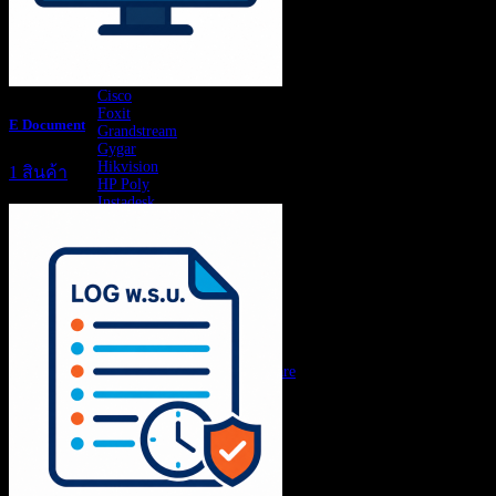
สินค้าตามแบรนด์
Adobe
Astrogate
Avaya
Aver
Cisco
Foxit
E Document
Grandstream
Gygar
Hikvision
1 สินค้า
HP Poly
Instadesk
Jabra
Logitech
Maxhub
WAJANA
Yealink
Yeastar
Zound
สินค้า SI Solutions
Document & Creative Software
E Document
Log พรบ
บริการของเรา
ติดต่อเรา
บทความ