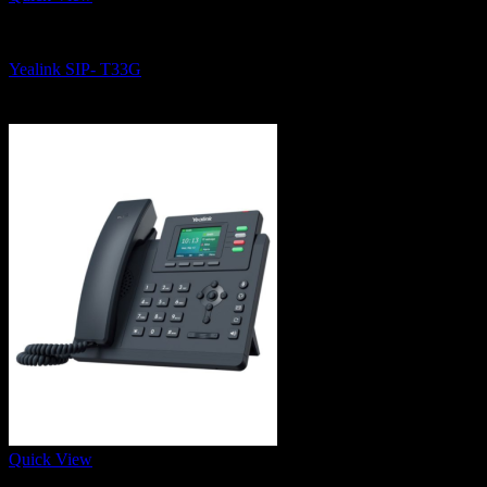
IP Phone, Conference Phone and Wifi Phone
Yealink SIP- T33G
2,900
฿
Quick View