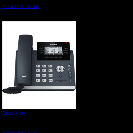
Yealink SIP- T34W
3,690
฿
Quick View
IP Phone, Conference Phone and Wifi Phone