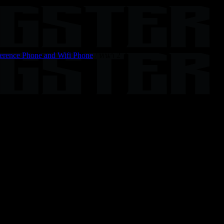
erence Phone and Wifi Phone
/
หน้า 2