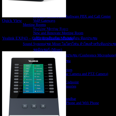
Video Wall LED
IP Network PA System
IP-PBX Solutions
IP-PBX, Cloud PBX, Software PBX and Call Center
Quick View
VoIP Gateways
Meeting Rooms
Booking Meeting Room
IP Phone, Conference Phone and Wifi Phone
New and Renovate Meeting Room
Yealink EXP43 – Color Expansion Module
แก้ปัญหาเสียงก้อง เสียงสะท้อน ห้องประชุม
Sound Systems(ชุด Mixer ไมโครโฟน ลำโพงสำหรับห้องประชุ
3,180
฿
ชุดมิกเซอร์ (Mixer)
ไมโครโฟนสำหรับห้องประชุม (Conference Microphone
ลำโพงสำหรับห้องประชุม
Video Conference
MS Teams Rooms Devices
USB Camera (Soundbar Camera and PTZ Camera)
WebCam
H.323 and SIP Video Endpoint
Video Conference accessories
Voice accessories
Headset
Speakerphones and Soundbar
IP Phone, Conference Phone and Wifi Phone
Wireless Present
สินค้าตามแบรนด์