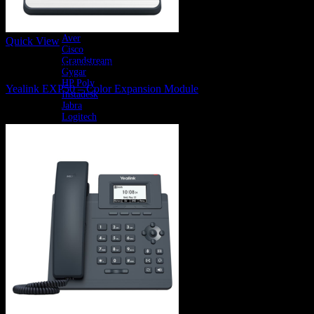
Adobe
Astrogate
Avaya
Aver
Quick View
Cisco
Grandstream
IP Phone, Conference Phone and Wifi Phone
Gygar
HP Poly
Yealink EXP50 – Color Expansion Module
Instadesk
Jabra
3,980
฿
Logitech
Maxhub
WAJANA
Yealink
Yeastar
Zound
สินค้า SI Solutions
All Software
E Document
Log พรบ
บริการของเรา
ติดต่อเรา
บทความ
ลูกค้าของเรา
เกี่ยวกับเรา