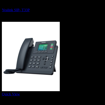
IP Phone, Conference Phone and Wifi Phone
Yealink SIP- T33P
3,250
฿
Quick View
IP Phone, Conference Phone and Wifi Phone