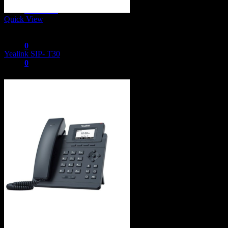
Promotion
Quick View
IP Phone, Conference Phone and Wifi Phone
0
Yealink SIP- T30
0
1,500
฿