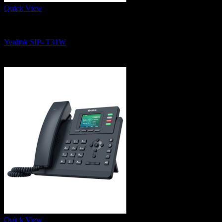
Quick View
IP Phone, Conference Phone and Wifi Phone
Yealink SIP- T31W
2,600
฿
Quick View